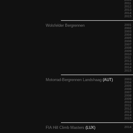
2011
2012
2013
2014
2015
Wolsfelder Bergrennen
2001
2002
2003
2004
2005
2006
2007
2008
2009
2010
2011
2012
2013
2014
2015
Motorrad-Bergrennen Landshaag
(AUT)
2003
2004
2005
2006
2007
2008
2009
2010
2011
2012
2013
2014
2015
FIA Hill Climb Masters
(LUX)
2014