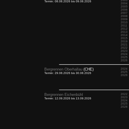
2003
Termin: 08.08.2026 bis 09.08.2026
2004
2005
2006
2007
2008
2009
2010
2011
2012
2013
2014
2015
2019
2021
2022
2023
2024
2025
2026
Bergrennen Oberhallau
(CHE)
2024
2025
Termin: 29.08.2026 bis 30.08.2026
2026
Bergrennen Eichenbühl
2022
2023
Termin: 12.09.2026 bis 13.09.2026
2024
2025
2026