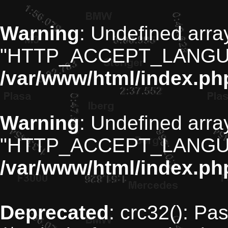
Warning
: Undefined arra
"HTTP_ACCEPT_LANGU
/var/www/html/index.ph
Warning
: Undefined arra
"HTTP_ACCEPT_LANGU
/var/www/html/index.ph
Deprecated
: crc32(): Pa