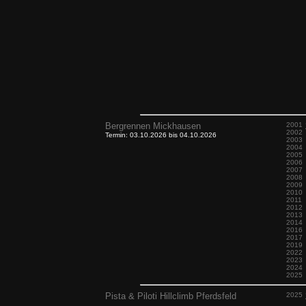
Bergrennen Mickhausen
2001
2002
Termin: 03.10.2026 bis 04.10.2026
2003
2004
2005
2006
2007
2008
2009
2010
2011
2012
2013
2014
2016
2017
2019
2022
2023
2024
2025
Pista & Piloti Hillclimb Pferdsfeld
2025