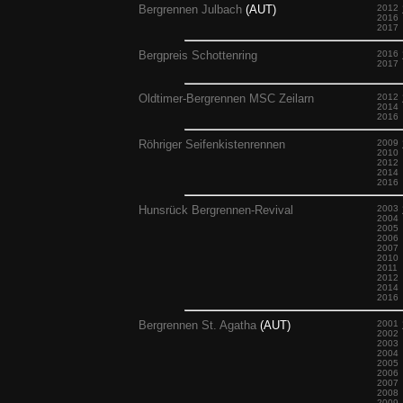
Bergrennen Julbach
(AUT)
2012
2016
2017
Bergpreis Schottenring
2016
2017
Oldtimer-Bergrennen MSC Zeilarn
2012
2014
2016
Röhriger Seifenkistenrennen
2009
2010
2012
2014
2016
Hunsrück Bergrennen-Revival
2003
2004
2005
2006
2007
2010
2011
2012
2014
2016
Bergrennen St. Agatha
(AUT)
2001
2002
2003
2004
2005
2006
2007
2008
2009