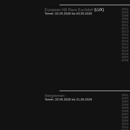
European Hill Race Eschdorf
(LUX)
2001
2003
Termin: 02.05.2026 bis 03.05.2026
2008
2009
2010
2011
2012
2013
2014
2015
2016
2017
2018
2019
2024
2025
2026
Ibergrennen
2001
2002
Termin: 20.06.2026 bis 21.06.2026
2003
2004
2005
2006
2007
2008
2009
2010
2012