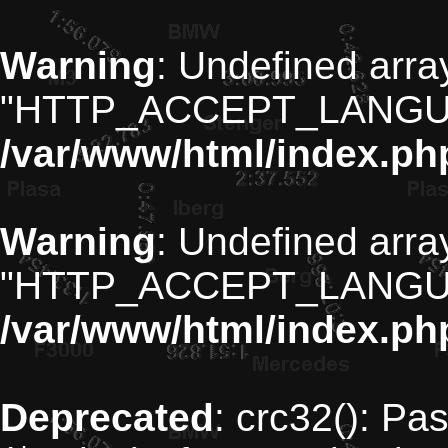
Warning
: Undefined arra
"HTTP_ACCEPT_LANGU
/var/www/html/index.ph
Warning
: Undefined arra
"HTTP_ACCEPT_LANGU
/var/www/html/index.ph
Deprecated
: crc32(): Pa