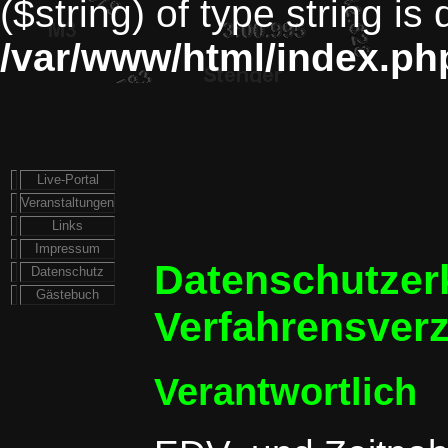
($string) of type string is
/var/www/html/index.ph
Live-Portal
Veranstaltungen
Links
Impressum
Datenschutzer
Datenschutz
Gästebuch
Verfahrensverz
Verantwortlich