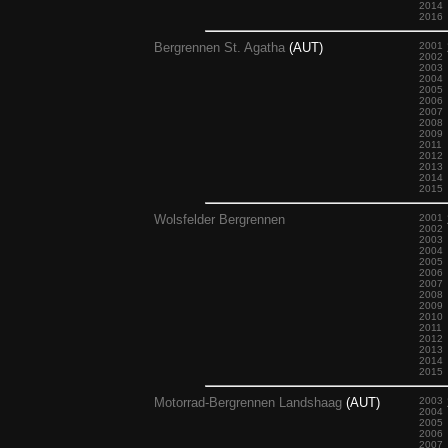
2014
2016
Bergrennen St. Agatha
(AUT)
2001
2002
2003
2004
2005
2006
2007
2008
2009
2011
2012
2013
2014
2015
Wolsfelder Bergrennen
2001
2002
2003
2004
2005
2006
2007
2008
2009
2010
2011
2012
2013
2014
2015
Motorrad-Bergrennen Landshaag
(AUT)
2003
2004
2005
2006
2007