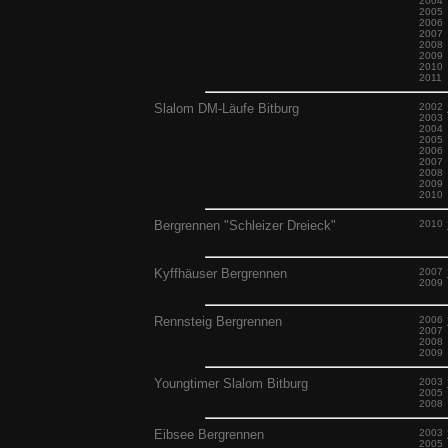
2004
2005
2006
2007
2008
2009
2010
2011
Slalom DM-Läufe Bitburg
2002
2003
2004
2005
2006
2007
2008
2009
2010
Bergrennen "Schleizer Dreieck"
2010
Kyffhäuser Bergrennen
2007
2009
Rennsteig Bergrennen
2006
2007
2008
2009
Youngtimer Slalom Bitburg
2003
2005
2008
Eibsee Bergrennen
2003
2005