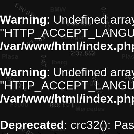
Warning
: Undefined arra
"HTTP_ACCEPT_LANGU
/var/www/html/index.ph
Warning
: Undefined arra
"HTTP_ACCEPT_LANGU
/var/www/html/index.ph
Deprecated
: crc32(): Pa