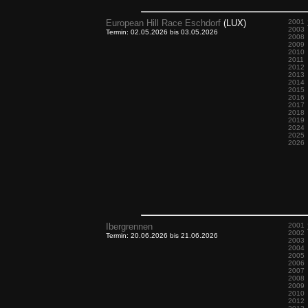
European Hill Race Eschdorf
(LUX)
2001
2003
Termin: 02.05.2026 bis 03.05.2026
2008
2009
2010
2011
2012
2013
2014
2015
2016
2017
2018
2019
2024
2025
2026
Ibergrennen
2001
2002
Termin: 20.06.2026 bis 21.06.2026
2003
2004
2005
2006
2007
2008
2009
2010
2012