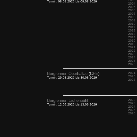
2003
Termin: 08.08.2026 bis 09.08.2026
2004
2005
2006
2007
2008
2009
2010
2011
2012
2013
2014
2015
2019
2021
2022
2023
2024
2025
2026
Bergrennen Oberhallau
(CHE)
2024
2025
Termin: 29.08.2026 bis 30.08.2026
2026
Bergrennen Eichenbühl
2022
2023
Termin: 12.09.2026 bis 13.09.2026
2024
2025
2026