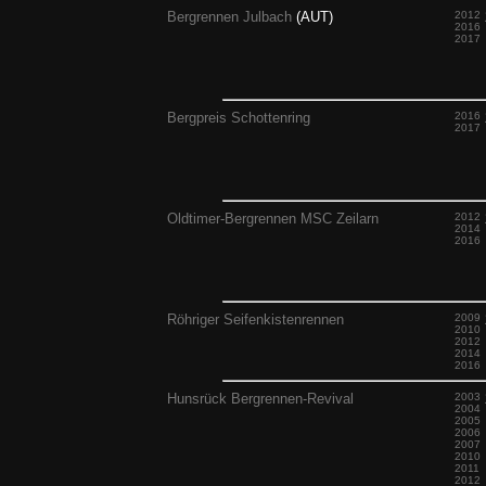
Bergrennen Julbach
(AUT)
2012
2016
2017
Bergpreis Schottenring
2016
2017
Oldtimer-Bergrennen MSC Zeilarn
2012
2014
2016
Röhriger Seifenkistenrennen
2009
2010
2012
2014
2016
Hunsrück Bergrennen-Revival
2003
2004
2005
2006
2007
2010
2011
2012